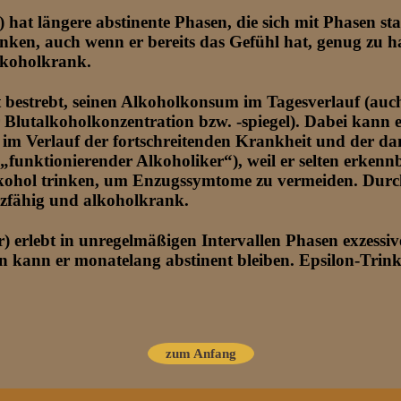
) hat längere abstinente Phasen, die sich mit Phasen s
inken, auch wenn er bereits das Gefühl hat, genug zu 
alkoholkrank.
st bestrebt, seinen Alkoholkonsum im Tagesverlauf (auc
r Blutalkoholkonzentration bzw. -spiegel). Dabei kann 
 im Verlauf der fortschreitenden Krankheit und der da
(„funktionierender Alkoholiker“), weil er selten erkenn
lkohol trinken, um Enzugssymtome zu vermeiden. Durch
nzfähig und alkoholkrank.
r) erlebt in unregelmäßigen Intervallen Phasen exzessi
kann er monatelang abstinent bleiben. Epsilon-Trink
zum Anfang